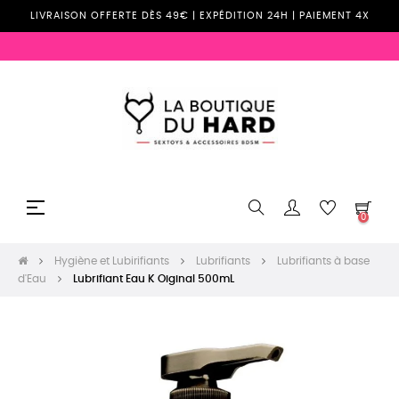
LIVRAISON OFFERTE DÈS 49€ | EXPÉDITION 24H | PAIEMENT 4X
Basculer
☰
0
la
navigation
Hygiène et Lubirifiants
Lubrifiants
Lubrifiants à base
d'Eau
Lubrifiant Eau K Oiginal 500mL