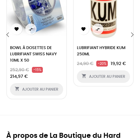




‹
›
BOWL À DOSETTES DE
LUBRIFIANT HYBRIDE KUM
LUBRIFIANT SWISS NAVY
250ML
10ML X 50
24,90 €
19,92 €
-20%
252,90 €
-15%

214,97 €
AJOUTER AU PANIER

AJOUTER AU PANIER
À propos de La Boutique du Hard