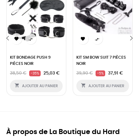




‹
›
KIT BONDAGE PUSH 9
KIT SM BOW SUIT 7 PIÈCES
PIÈCES NOIR
NOIR
38,50 €
25,03 €
39,90 €
37,91 €
-35%
-5%


AJOUTER AU PANIER
AJOUTER AU PANIER
À propos de La Boutique du Hard