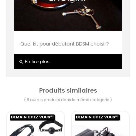
Quel kit pour débutant BDSM choisir?
search
En lire plus
Produits similaires
( 8 autres produits dans la même catégorie )
DEMAIN CHEZ VOUS*!
DEMAIN CHEZ VOUS*!