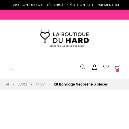
LIVRAISON OFFERTE DÈS 49€ | EXPÉDITION 24H | PAIEMENT 4X
Basculer
☰
0
la
navigation
BDSM
Kit SM
Kit Bondage Néoprène 6 pièces