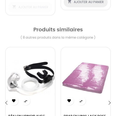

AJOUTER AU PANIER

AJOUTER AU PANIER
Produits similaires
( 8 autres produits dans la même catégorie )




‹
›