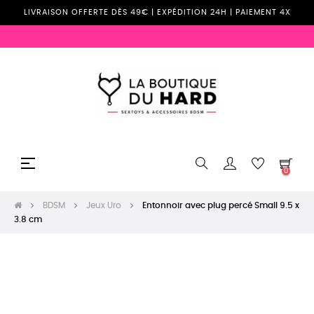
LIVRAISON OFFERTE DÈS 49€ | EXPÉDITION 24H | PAIEMENT 4X
Basculer
☰
0
la
navigation
BDSM
Jeux Uro
Entonnoir avec plug percé Small 9.5 x
3.8 cm