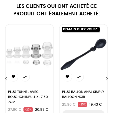
LES CLIENTS QUI ONT ACHETÉ CE
PRODUIT ONT ÉGALEMENT ACHETÉ:
DEMAIN CHEZ VOUS*!




‹
›
PLUG TUNNEL AVEC
PLUG BALLON ANAL SIMPLY
BOUCHON INPULL XL 7.5 X
BALLOON NOIR
7CM
25,90 €
19,43 €
-25%
27,90 €
20,93 €
-25%