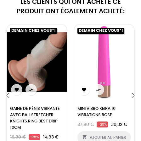
LES CLIENTS QUI ONT ACHETÉ CE
PRODUIT ONT ÉGALEMENT ACHETÉ:
DEMAIN CHEZ VOUS*!
DEMAIN CHEZ VOUS*!




‹
›
GAINE DE PÉNIS VIBRANTE
MINI VIBRO KEIRA 16
AVEC BALLSTRETCHER
VIBRATIONS ROSE
KNIGHTS RING BEST DRIP
37,90 €
30,32 €
-20%
10CM

19,90 €
14,93 €
-25%
AJOUTER AU PANIER