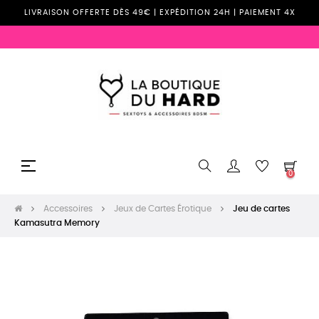
LIVRAISON OFFERTE DÈS 49€ | EXPÉDITION 24H | PAIEMENT 4X
Basculer
☰
0
la
navigation
Accessoires
Jeux de Cartes Érotique
Jeu de cartes
Kamasutra Memory