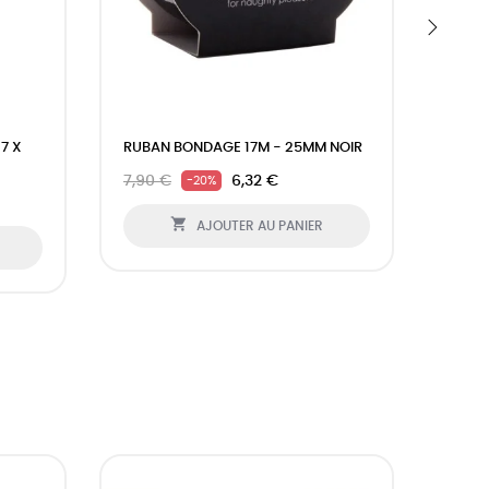
›
7 X
RUBAN BONDAGE 17M - 25MM NOIR
GODE 
3.7C
7,90 €
6,32 €
-20%
28,9

AJOUTER AU PANIER
DEMAI