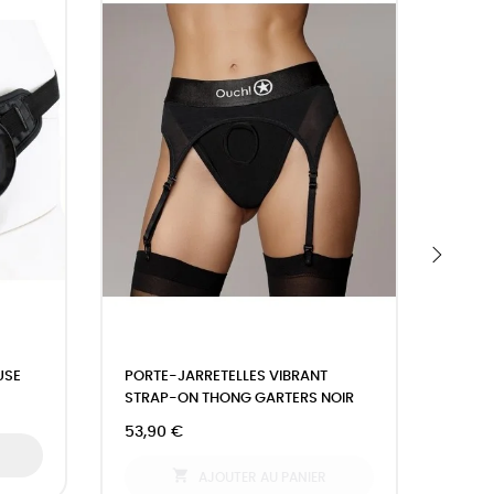
›
USE
PORTE-JARRETELLES VIBRANT
HARN
STRAP-ON THONG GARTERS NOIR
STRA
53,90 €
21,90

AJOUTER AU PANIER