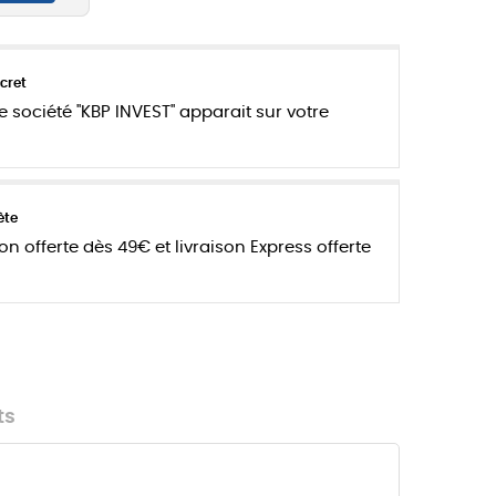
cret
e société "KBP INVEST" apparait sur votre
ète
son offerte dès 49€ et livraison Express offerte
ts