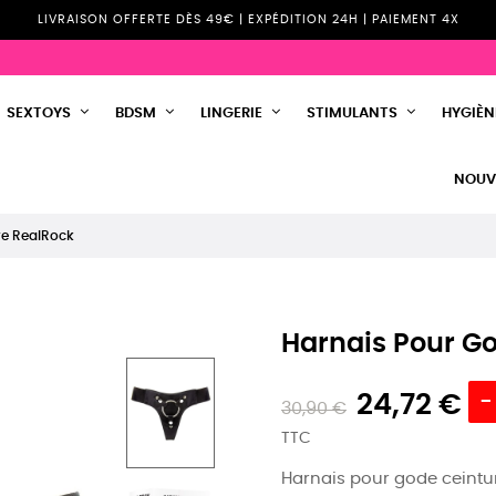
LIVRAISON OFFERTE DÈS 49€ | EXPÉDITION 24H | PAIEMENT 4X
SEXTOYS
BDSM
LINGERIE
STIMULANTS
HYGIÈNE
NOUV
re RealRock
Harnais Pour G
24,72 €
-
30,90 €
TTC
Harnais pour gode ceintur