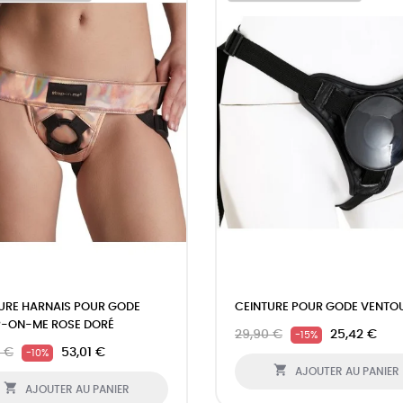
URE HARNAIS POUR GODE
CEINTURE POUR GODE VENTO
P-ON-ME ROSE DORÉ
29,90 €
25,42 €
-15%
 €
53,01 €
-10%

AJOUTER AU PANIER

AJOUTER AU PANIER