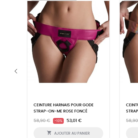
‹
CEINTURE HARNAIS POUR GODE
CEINT
STRAP-ON-ME ROSE FONCÉ
STRA
58,90 €
53,01 €
58,90
-10%

AJOUTER AU PANIER