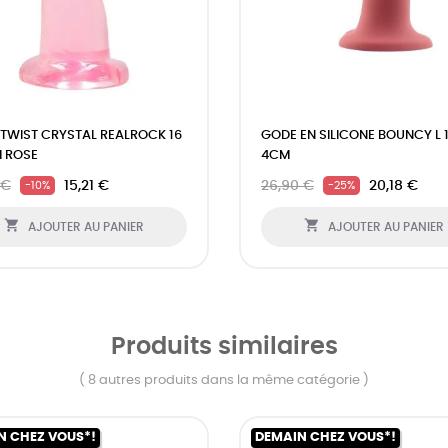
TWIST CRYSTAL REALROCK 16
GODE EN SILICONE BOUNCY L 1
 ROSE
4CM
 €
15,21 €
26,90 €
20,18 €
-10%
-25%


AJOUTER AU PANIER
AJOUTER AU PANIER
Produits similaires
( 8 autres produits dans la même catégorie )
N CHEZ VOUS*!
DEMAIN CHEZ VOUS*!