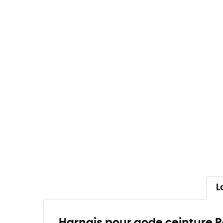
L
Harnais pour gode ceinture 