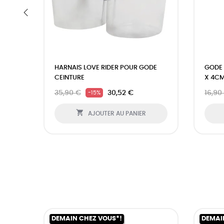
‹
HARNAIS LOVE RIDER POUR GODE
GODE 
CEINTURE
X 4CM
35,90 €
30,52 €
16,90
-15%

AJOUTER AU PANIER
DEMAIN CHEZ VOUS*!
DEMAI