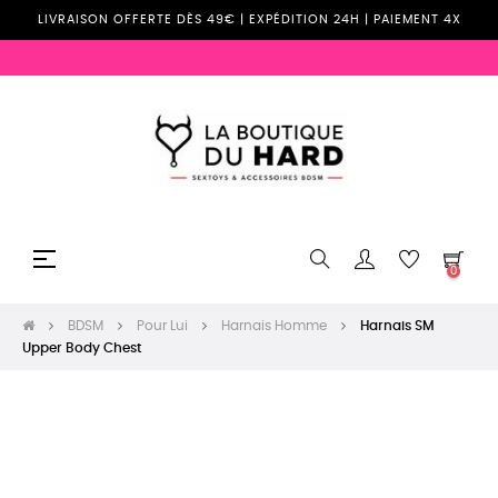
LIVRAISON OFFERTE DÈS 49€ | EXPÉDITION 24H | PAIEMENT 4X
Basculer
☰
0
la
navigation
BDSM
Pour Lui
Harnais Homme
Harnais SM
Upper Body Chest