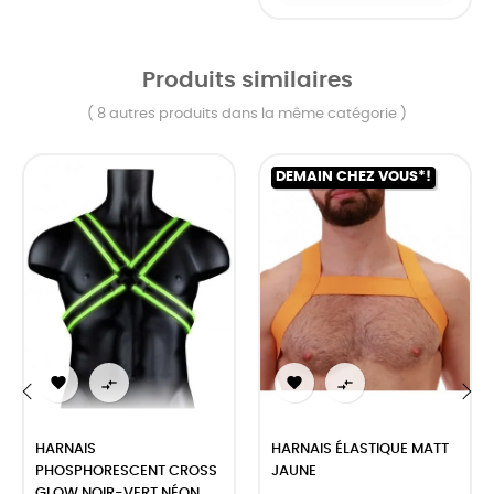
Produits similaires
( 8 autres produits dans la même catégorie )
DEMAIN CHEZ VOUS*!




‹
›
HARNAIS
HARNAIS ÉLASTIQUE MATT
PHOSPHORESCENT CROSS
JAUNE
GLOW NOIR-VERT NÉON