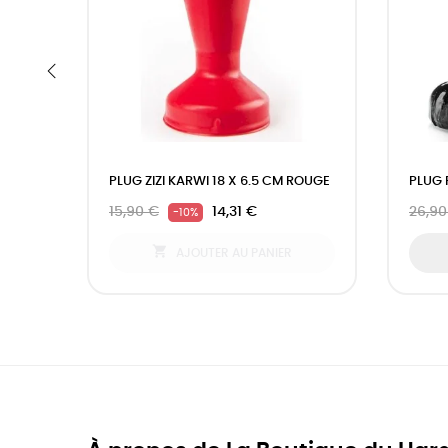
‹
PLUG ZIZI KARWI 18 X 6.5 CM ROUGE
PLUG 
15,90 €
14,31 €
26,90
-10%

AJOUTER AU PANIER