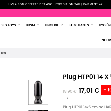
LIVRAISON OFFERTE DÈS 49€ | EXPÉDITION 24H | PAIEMENT 4X
SEXTOYS
BDSM
LINGERIE
STIMULANTS
HYGIÈNE
NOUV
5 cm
Plug HTP01 14 X
17,01 €
- 
18,90 €
TTC
Plug HTP01 14x5 cm de HAR