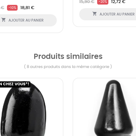
15,90 €
12,72 €
-20%
 €
18,81 €
-10%

AJOUTER AU PANIER

AJOUTER AU PANIER
Produits similaires
( 8 autres produits dans la même catégorie )
N CHEZ VOUS*!