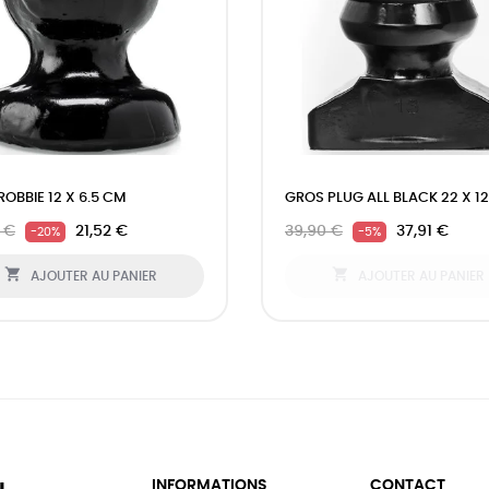
ROBBIE 12 X 6.5 CM
GROS PLUG ALL BLACK 22 X 1
 €
21,52 €
39,90 €
37,91 €
-20%
-5%


AJOUTER AU PANIER
AJOUTER AU PANIER
INFORMATIONS
CONTACT