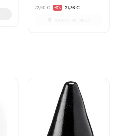
22,90 €
21,76 €
-5%

AJOUTER AU PANIER