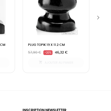
›
2CM
PLUG TOPIK 19 X 11.2 CM
GODE
7CM
57,90 €
46,32 €
-20%
208,

AJOUTER AU PANIER
INSCRIPTION NEWSLETTER