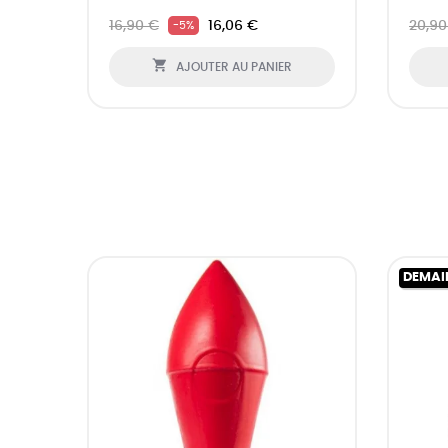
16,90 €
16,06 €
20,90
-5%

AJOUTER AU PANIER
DEMAI