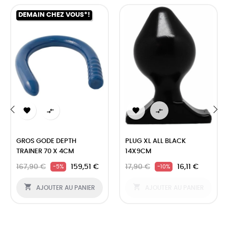
DEMAIN CHEZ VOUS*!




‹
›
GROS GODE DEPTH
PLUG XL ALL BLACK
TRAINER 70 X 4CM
14X9CM
167,90 €
159,51 €
17,90 €
16,11 €
-5%
-10%


AJOUTER AU PANIER
AJOUTER AU PANIER