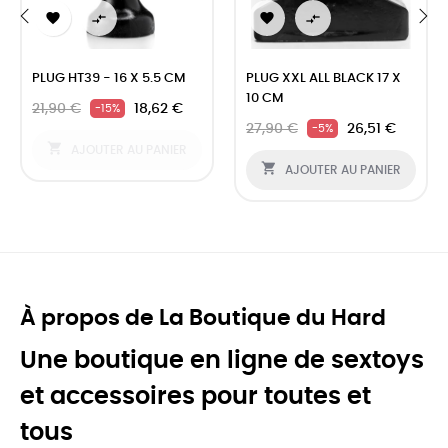




‹
›
PLUG HT39 - 16 X 5.5 CM
PLUG XXL ALL BLACK 17 X
10 CM
21,90 €
18,62 €
-15%
27,90 €
26,51 €
-5%

AJOUTER AU PANIER

AJOUTER AU PANIER
À propos de La Boutique du Hard
Une boutique en ligne de sextoys
et accessoires pour toutes et
tous