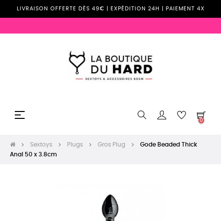
LIVRAISON OFFERTE DÈS 49€ | EXPÉDITION 24H | PAIEMENT 4X
Basculer
☰
0
la
navigation
Sextoys
Plugs
Gros Plug
Gode Beaded Thick
Anal 50 x 3.8cm