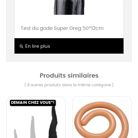
Test du gode Super Greg 50*12cm
search
En lire plus
Produits similaires
( 8 autres produits dans la même catégorie )
DEMAIN CHEZ VOUS*!