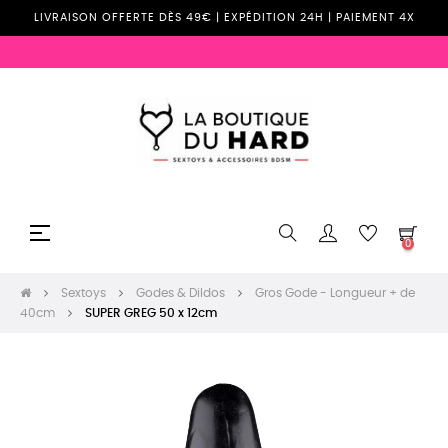
LIVRAISON OFFERTE DÈS 49€ | EXPÉDITION 24H | PAIEMENT 4X
Basculer
☰
0
la
navigation
Sextoys
Godes & Dildos
Gros Gode - Longueur + de
40cm
SUPER GREG 50 x 12cm