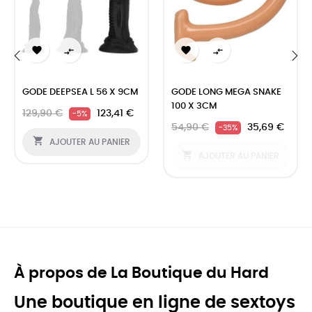




‹
›
GODE DEEPSEA L 56 X 9CM
GODE LONG MEGA SNAKE
100 X 3CM
129,90 €
123,41 €
-5%
54,90 €
35,69 €
-35%

AJOUTER AU PANIER

AJOUTER AU PANIER
À propos de La Boutique du Hard
Une boutique en ligne de sextoys