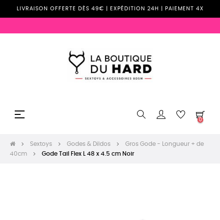
LIVRAISON OFFERTE DÈS 49€ | EXPÉDITION 24H | PAIEMENT 4X
Basculer
☰
0
la
navigation
Sextoys
Godes & Dildos
Gros Gode - Longueur + de
40cm
Gode Tail Flex L 48 x 4.5 cm Noir