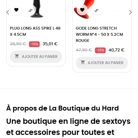




‹
›
PLUG LONG ASS SPIKE L 48
GODE LONG STRETCH
X 4.5CM
WORM N°4 - 50 X 5.2CM
ROUGE
38,90 €
35,01 €
-10%
47,90 €
40,72 €
-15%

AJOUTER AU PANIER

AJOUTER AU PANIER
À propos de La Boutique du Hard
Une boutique en ligne de sextoys
et accessoires pour toutes et