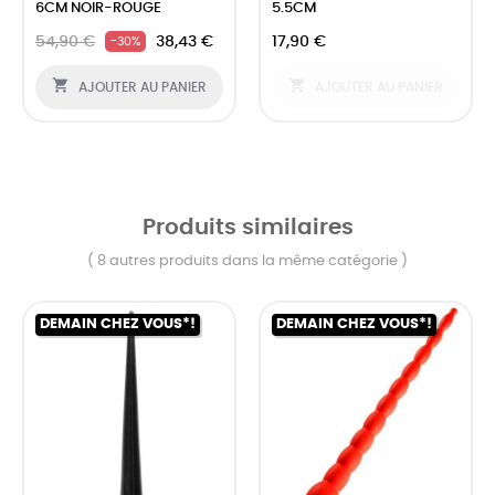
6CM NOIR-ROUGE
5.5CM
54,90 €
38,43 €
17,90 €
-30%


AJOUTER AU PANIER
AJOUTER AU PANIER
Produits similaires
( 8 autres produits dans la même catégorie )
DEMAIN CHEZ VOUS*!
DEMAIN CHEZ VOUS*!