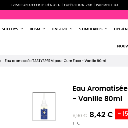
LIVRAISON OFFERTE DÈS 49€ | EXPÉDITION 24H | PAIEMENT 4X
SEXTOYS
BDSM
LINGERIE
STIMULANTS
HYGIÈNE
NOUV
Eau aromatisée TASTYSPERM pour Cum Face - Vanille 80ml
Eau Aromatisé
- Vanille 80ml
8,42 €
- 1
9,90 €
TTC