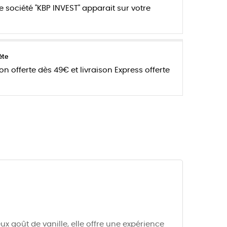
e société "KBP INVEST" apparait sur votre
ète
son offerte dès 49€ et livraison Express offerte
x goût de vanille, elle offre une expérience