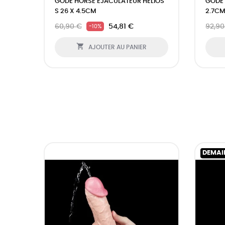
GODE HORSE ÉJACULATEUR HÉLIOS
GODE 
S 26 X 4.5CM
2.7CM
60,90 €
54,81 €
92,90
-10%

AJOUTER AU PANIER
DEMAI