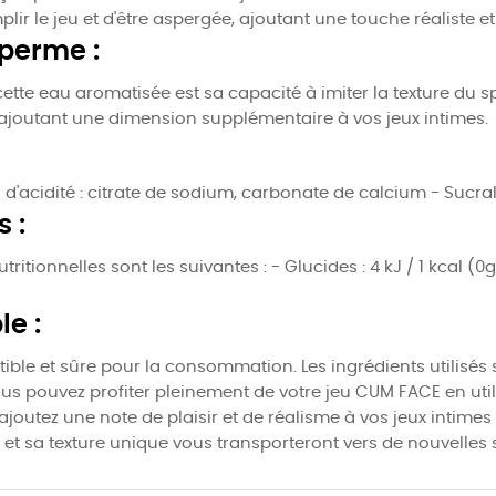
lir le jeu et d'être aspergée, ajoutant une touche réaliste e
sperme :
ette eau aromatisée est sa capacité à imiter la texture du
, ajoutant une dimension supplémentaire à vos jeux intimes.
s d'acidité : citrate de sodium, carbonate de calcium - Sucr
 :
ritionnelles sont les suivantes : - Glucides : 4 kJ / 1 kcal (0g
le :
ble et sûre pour la consommation. Les ingrédients utilisés
us pouvez profiter pleinement de votre jeu CUM FACE en uti
t ajoutez une note de plaisir et de réalisme à vos jeux inti
 et sa texture unique vous transporteront vers de nouvelles 