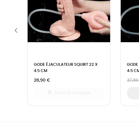
‹
GODE ÉJACULATEUR SQUIRT 22 X
GODE 
4.5 CM
4.5 C
28,90 €
37,90

AJOUTER AU PANIER