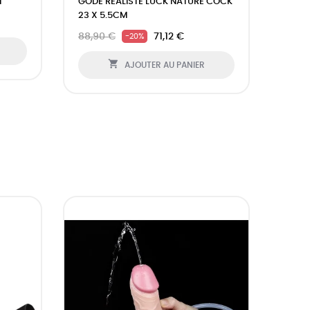
M
GODE RÉALISTE LUCK NATURE COCK
PLUG
23 X 5.5CM
PAL 
88,90 €
71,12 €
25,9
-20%

AJOUTER AU PANIER