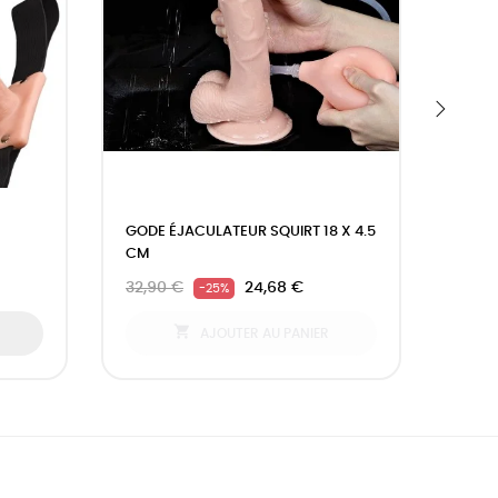
›
GODE ÉJACULATEUR SQUIRT 18 X 4.5
GODE
CM
JOLL
32,90 €
24,68 €
65,9
-25%

AJOUTER AU PANIER