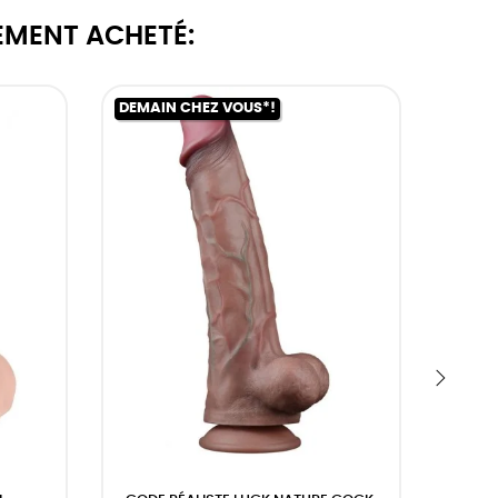
EMENT ACHETÉ:
DEMAIN CHEZ VOUS*!
DEMAI
›