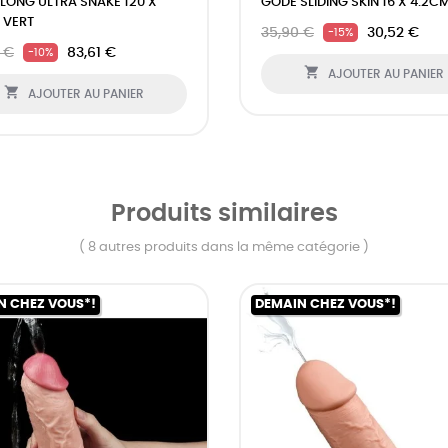
LONG ULTRA SNAKE 120 X
GODE SLIDING SKIN 16 X 4.2C
 VERT
35,90 €
30,52 €
-15%
 €
83,61 €
-10%

AJOUTER AU PANIER

AJOUTER AU PANIER
Produits similaires
( 8 autres produits dans la même catégorie )
N CHEZ VOUS*!
DEMAIN CHEZ VOUS*!