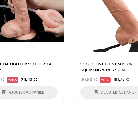
ÉJACULATEUR SQUIRT 20 X
GODE CEINTURE STRAP-ON
M
SQUIRTING 20 X 5.5 CM
 €
28,43 €
80,90 €
68,77 €
-25%
-15%


AJOUTER AU PANIER
AJOUTER AU PANIER