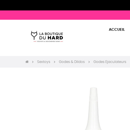
ACCUEIL
Sextoys
Godes & Dildos
Godes Ejaculateurs