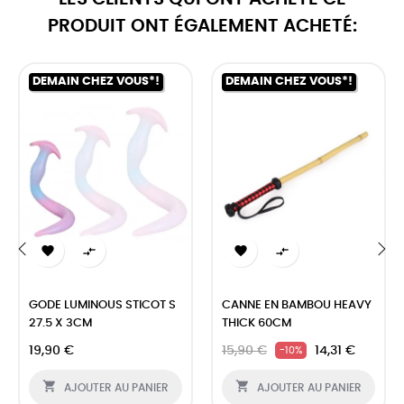
PRODUIT ONT ÉGALEMENT ACHETÉ:
DEMAIN CHEZ VOUS*!
DEMAIN CHEZ VOUS*!




‹
›
GODE LUMINOUS STICOT S
CANNE EN BAMBOU HEAVY
27.5 X 3CM
THICK 60CM
19,90 €
15,90 €
14,31 €
-10%


AJOUTER AU PANIER
AJOUTER AU PANIER