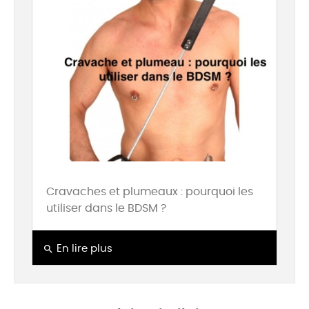
Cravaches et plumeaux : pourquoi les
utiliser dans le BDSM ?
search
En lire plus