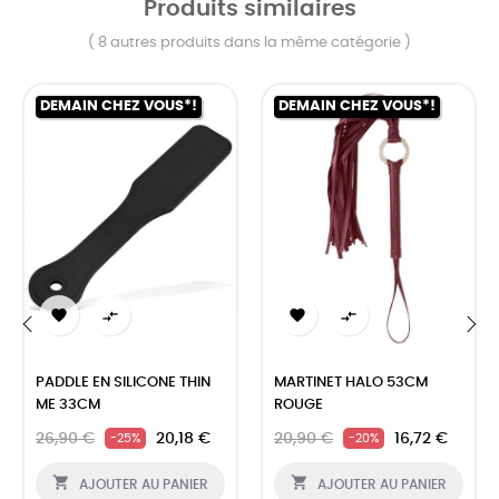
Produits similaires
( 8 autres produits dans la même catégorie )
DEMAIN CHEZ VOUS*!
DEMAIN CHEZ VOUS*!




‹
›
PADDLE EN SILICONE THIN
MARTINET HALO 53CM
ME 33CM
ROUGE
26,90 €
20,18 €
20,90 €
16,72 €
-25%
-20%


AJOUTER AU PANIER
AJOUTER AU PANIER