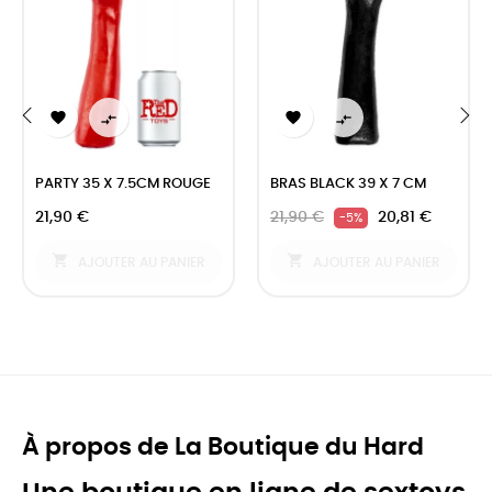




‹
›
PARTY 35 X 7.5CM ROUGE
BRAS BLACK 39 X 7 CM
21,90 €
21,90 €
20,81 €
-5%


AJOUTER AU PANIER
AJOUTER AU PANIER
À propos de La Boutique du Hard