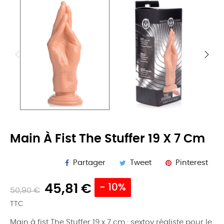
Main À Fist The Stuffer 19 X 7 Cm
Partager
Tweet
Pinterest
45,81 €
- 10%
50,90 €
TTC
Main à fist The Stuffer 19 x 7 cm : sextoy réaliste pour le