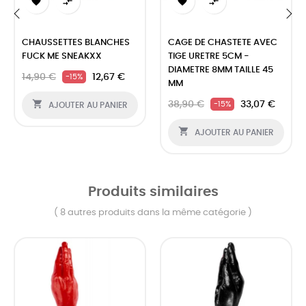




‹
›
CHAUSSETTES BLANCHES
CAGE DE CHASTETE AVEC
FUCK ME SNEAKXX
TIGE URETRE 5CM -
DIAMETRE 8MM TAILLE 45
14,90 €
12,67 €
-15%
MM

38,90 €
33,07 €
-15%
AJOUTER AU PANIER

AJOUTER AU PANIER
Produits similaires
( 8 autres produits dans la même catégorie )