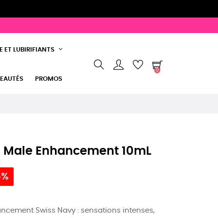
 ET LUBIRIFIANTS
0
EAUTÉS
PROMOS
e Male Enhancement 10mL
5%
cement Swiss Navy : sensations intenses,