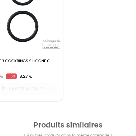
E 3 COCKRINGS SILICONE C-
 €
9,27 €
-15%

AJOUTER AU PANIER
Produits similaires
( 8 autres produits dans la même catégorie )