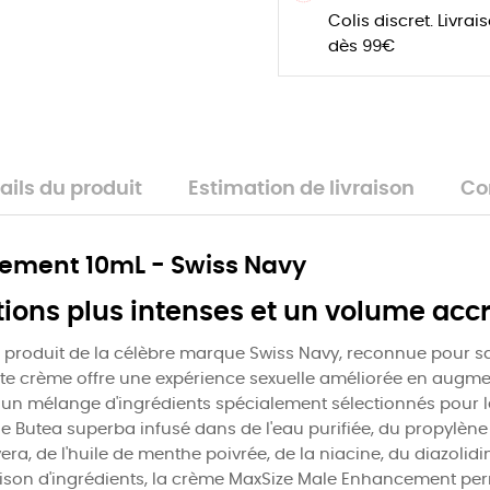
Colis discret. Livrai
dès 99€
ails du produit
Estimation de livraison
Co
ement 10mL - Swiss Navy
ions plus intenses et un volume acc
roduit de la célèbre marque Swiss Navy, reconnue pour sa 
crème offre une expérience sexuelle améliorée en augmentan
 un mélange d'ingrédients spécialement sélectionnés pour l
 de Butea superba infusé dans de l'eau purifiée, du propylèn
vera, de l'huile de menthe poivrée, de la niacine, du diazoli
on d'ingrédients, la crème MaxSize Male Enhancement permet 