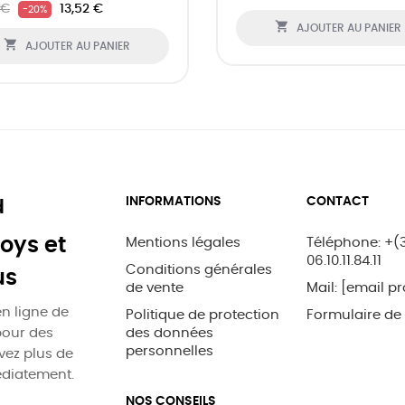
 €
13,52 €
-20%

AJOUTER AU PANIER

AJOUTER AU PANIER
INFORMATIONS
CONTACT
d
oys et
Mentions légales
Téléphone: +(
06.10.11.84.11
Conditions générales
us
de vente
Mail:
[email pr
n ligne de
Politique de protection
Formulaire de
pour des
des données
personnelles
uvez plus de
édiatement.
NOS CONSEILS