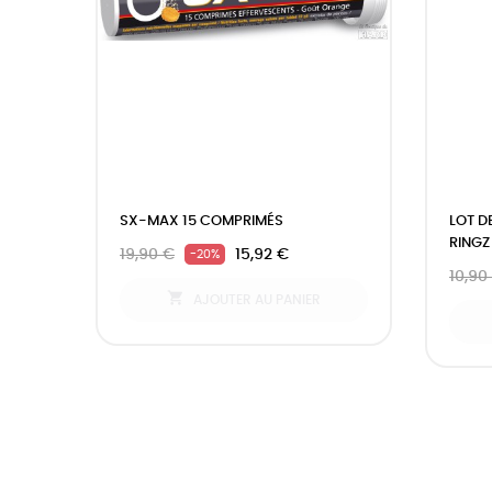
SX-MAX 15 COMPRIMÉS
LOT D
RINGZ
19,90 €
15,92 €
-20%
10,90

AJOUTER AU PANIER