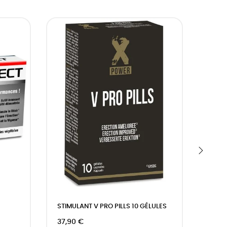
DEMAI
›
STIMULANT V PRO PILLS 10 GÉLULES
GEL 
37,90 €
16,9