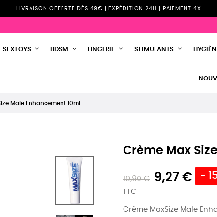
LIVRAISON OFFERTE DÈS 49€ | EXPÉDITION 24H | PAIEMENT 4X
SEXTOYS
BDSM
LINGERIE
STIMULANTS
HYGIÈNE
NOUV
ize Male Enhancement 10mL
Crème Max Siz
9,27 €
- 1
10,90 €
TTC
Crème MaxSize Male Enhan