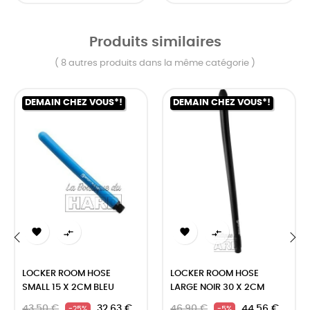
Produits similaires
( 8 autres produits dans la même catégorie )
DEMAIN CHEZ VOUS*!
DEMAIN CHEZ VOUS*!




‹
›
LOCKER ROOM HOSE
LOCKER ROOM HOSE
SMALL 15 X 2CM BLEU
LARGE NOIR 30 X 2CM
43,50 €
32,63 €
46,90 €
44,56 €
-25%
-5%