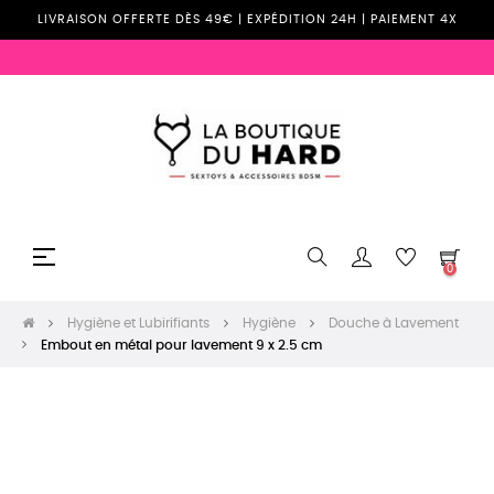
LIVRAISON OFFERTE DÈS 49€ | EXPÉDITION 24H | PAIEMENT 4X
Basculer
☰
0
la
navigation
Hygiène et Lubirifiants
Hygiène
Douche à Lavement
Embout en métal pour lavement 9 x 2.5 cm