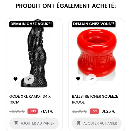
PRODUIT ONT ÉGALEMENT ACHETÉ:
DEMAIN CHEZ VOUS*!
DEMAIN CHEZ VOUS*!




GODE XXL KAMOT 34 X
BALLSTRETCHER SQUEEZE
10CM
ROUGE
79,90 €
71,91 €
32,90 €
31,26 €
-10%
-5%


AJOUTER AU PANIER
AJOUTER AU PANIER