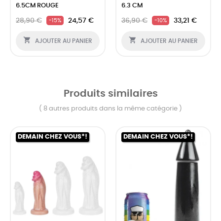
6.5CM ROUGE
6.3 CM
28,90 €
24,57 €
36,90 €
33,21 €
-15%
-10%


AJOUTER AU PANIER
AJOUTER AU PANIER
Produits similaires
( 8 autres produits dans la même catégorie )
DEMAIN CHEZ VOUS*!
DEMAIN CHEZ VOUS*!