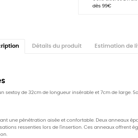
dès 99€
ription
Détails du produit
Estimation de l
es
sextoy de 32cm de longueur insérable et 7cm de large. Sa t
ant une pénétration aisée et confortable. Deux anneaux épa
nsations ressenties lors de l'insertion. Ces anneaux offrent 
ion.