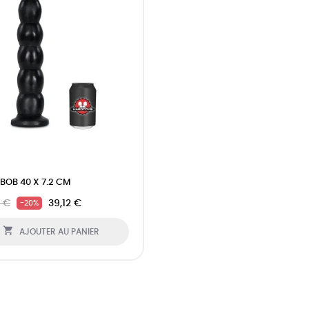
BOB 40 X 7.2 CM
 €
39,12 €
-20%

AJOUTER AU PANIER