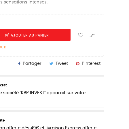
s sensations intenses.

AJOUTER AU PANIER
TOCK
Partager
Tweet
Pinterest
cret
e société "KBP INVEST" apparait sur votre
ète
son offerte dès 49€ et livraison Express offerte