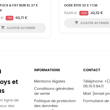
FUCK & FIST BURI XL 27 X
GODE BT05 32 X 7 CM
M
52,90 €
42,32 €
-20%
 €
60,71 €
-5%

AJOUTER AU PANIER

AJOUTER AU PANIER
INFORMATIONS
CONTACT
d
oys et
Mentions légales
Téléphone: +(
06.10.11.84.11
Conditions générales
us
de vente
Mail:
[email pr
n ligne de
Politique de protection
Formulaire de
pour des
des données