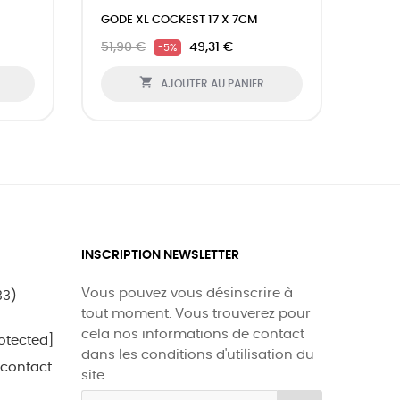
GODE XL COCKEST 17 X 7CM
GODE 
NOIR
51,90 €
49,31 €
-5%
41,9

AJOUTER AU PANIER
INSCRIPTION NEWSLETTER
Vous pouvez vous désinscrire à
33)
tout moment. Vous trouverez pour
cela nos informations de contact
otected]
dans les conditions d'utilisation du
 contact
site.