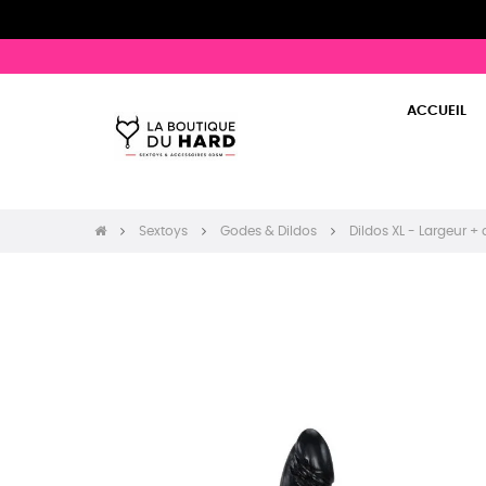
ACCUEIL
Sextoys
Godes & Dildos
Dildos XL - Largeur +