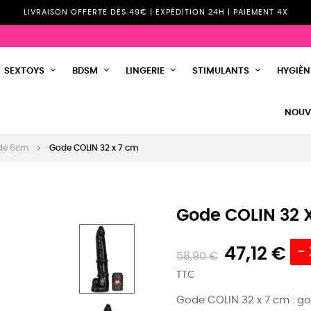
LIVRAISON OFFERTE DÈS 49€ | EXPÉDITION 24H | PAIEMENT 4X
SEXTOYS
BDSM
LINGERIE
STIMULANTS
HYGIÈNE
NOUV
 de 6cm
Gode COLIN 32 x 7 cm
Gode COLIN 32 
47,12 €
-
58,90 €
TTC
Gode COLIN 32 x 7 cm : god