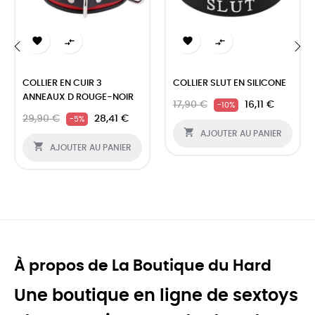




‹
›
COLLIER EN CUIR 3
COLLIER SLUT EN SILICONE
ANNEAUX D ROUGE-NOIR
17,90 €
16,11 €
-10%
29,90 €
28,41 €
-5%

AJOUTER AU PANIER

AJOUTER AU PANIER
À propos de La Boutique du Hard
Une boutique en ligne de sextoys