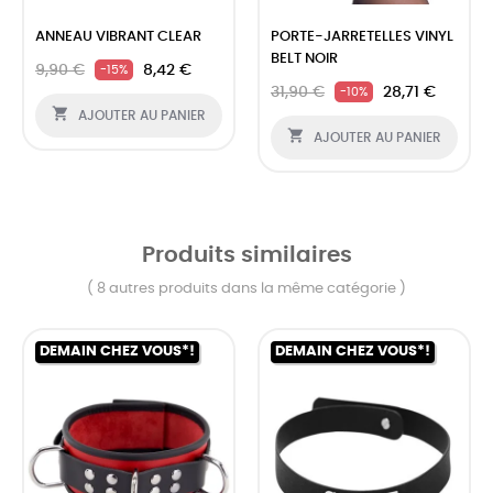
‹
›
ANNEAU VIBRANT CLEAR
PORTE-JARRETELLES VINYL
BELT NOIR
9,90 €
8,42 €
-15%
31,90 €
28,71 €
-10%

AJOUTER AU PANIER

AJOUTER AU PANIER
Produits similaires
( 8 autres produits dans la même catégorie )
DEMAIN CHEZ VOUS*!
DEMAIN CHEZ VOUS*!