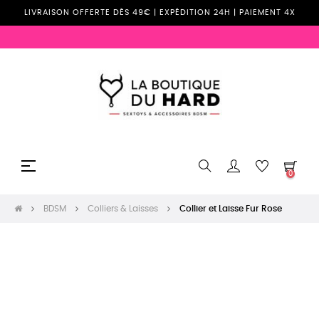
LIVRAISON OFFERTE DÈS 49€ | EXPÉDITION 24H | PAIEMENT 4X
Basculer
☰
0
la
navigation
BDSM
Colliers & Laisses
Collier et Laisse Fur Rose