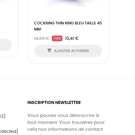
›
COCKRING THIN RING BLEU TAILLE 45
COCK
MM
TAILL
14,90 €
13,41 €
32,9
-10%

AJOUTER AU PANIER
INSCRIPTION NEWSLETTER
Vous pouvez vous désinscrire à
33)
tout moment. Vous trouverez pour
cela nos informations de contact
otected]