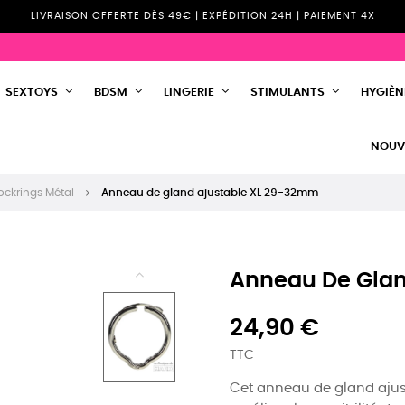
LIVRAISON OFFERTE DÈS 49€ | EXPÉDITION 24H | PAIEMENT 4X
SEXTOYS
BDSM
LINGERIE
STIMULANTS
HYGIÈNE
NOUV
ockrings Métal
Anneau de gland ajustable XL 29-32mm
Anneau De Glan
24,90 €
TTC
Cet anneau de gland ajus