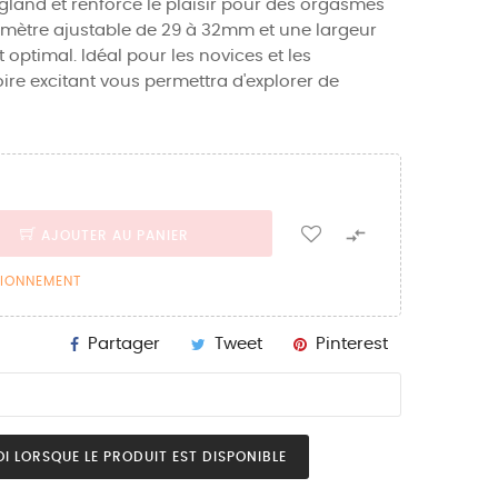
 gland et renforce le plaisir pour des orgasmes
amètre ajustable de 29 à 32mm et une largeur
 optimal. Idéal pour les novices et les
ire excitant vous permettra d'explorer de

AJOUTER AU PANIER
SIONNEMENT
Partager
Tweet
Pinterest
I LORSQUE LE PRODUIT EST DISPONIBLE