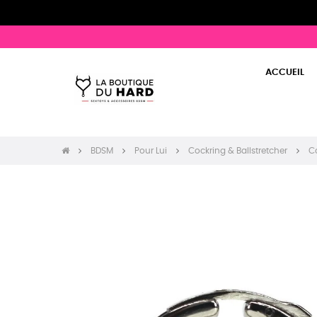
ACCUEIL
BDSM
Pour Lui
Cockring & Ballstretcher
C