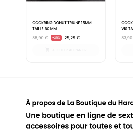
‹
COCKRING DONUT TRIUNE 15MM
COCKR
TAILLE 60 MM
VIS T
38,90 €
25,29 €
33,90
-35%

AJOUTER AU PANIER
À propos de La Boutique du Har
Une boutique en ligne de sext
accessoires pour toutes et to