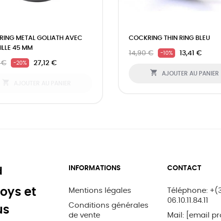
ING METAL GOLIATH AVEC
COCKRING THIN RING BLEU
AILLE 45 MM
14,90 €
13,41 €
-10%
 €
27,12 €
-20%

AJOUTER AU PANIER

AJOUTER AU PANIER
INFORMATIONS
CONTACT
d
oys et
Mentions légales
Téléphone: +(
06.10.11.84.11
Conditions générales
us
de vente
Mail:
[email pr