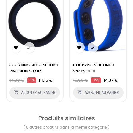




COCKRING SILICONE THICK
COCKRING SILICONE 3
RING NOIR 50 MM
SNAPS BLEU
14,90 €
14,16 €
16,90 €
14,37 €
-5%
-15%


AJOUTER AU PANIER
AJOUTER AU PANIER
Produits similaires
( 8 autres produits dans la même catégorie )