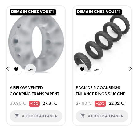
DEMAIN CHEZ VOUS*!
DEMAIN CHEZ VOUS*!




‹
›
AIRFLOW VENTED
PACK DE 5 COCKRINGS
COCKRING TRANSPARENT
ENHANCE RINGS SILICONE
30,90 €
27,81 €
27,90 €
22,32 €
-10%
-20%


AJOUTER AU PANIER
AJOUTER AU PANIER