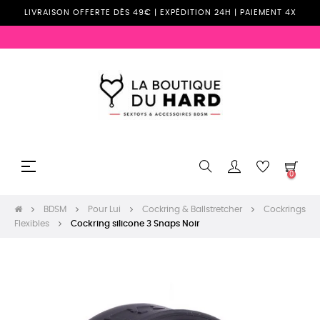
LIVRAISON OFFERTE DÈS 49€ | EXPÉDITION 24H | PAIEMENT 4X
Basculer
☰
0
la
navigation
BDSM
Pour Lui
Cockring & Ballstretcher
Cockrings
Flexibles
Cockring silicone 3 Snaps Noir