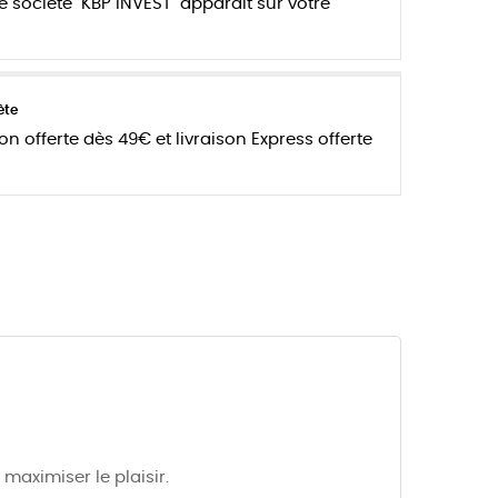
e société "KBP INVEST" apparait sur votre
ète
son offerte dès 49€ et livraison Express offerte
maximiser le plaisir.