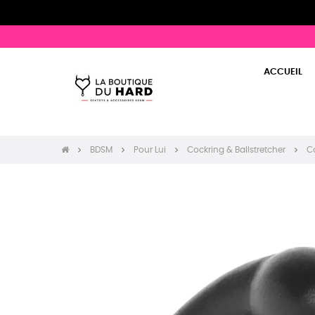
ACCUEIL
BDSM
Pour Lui
Cockring & Ballstretcher
Co