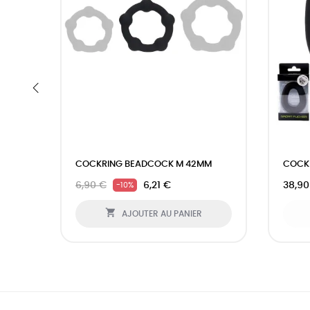
‹
COCKRING BEADCOCK M 42MM
COCKR
6,90 €
6,21 €
38,90
-10%

AJOUTER AU PANIER