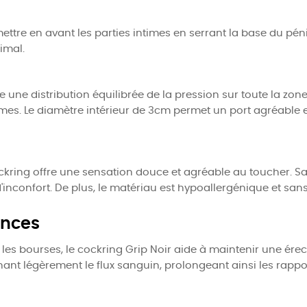
re en avant les parties intimes en serrant la base du pénis
imal.
une distribution équilibrée de la pression sur toute la zon
mes. Le diamètre intérieur de 3cm permet un port agréable
ockring offre une sensation douce et agréable au toucher. 
nconfort. De plus, le matériau est hypoallergénique et sans
ances
les bourses, le cockring Grip Noir aide à maintenir une érect
nant légèrement le flux sanguin, prolongeant ainsi les rappo