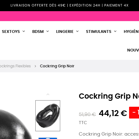
LIVRAISON OFFERTE DÈS 49€ | EXPÉDITION 24H | PAIEMENT 4X
SEXTOYS
BDSM
LINGERIE
STIMULANTS
HYGIÈNE
NOUV
ckrings Flexibles
Cockring Grip Noir
Cockring Grip N
44,12 €
- 
51,90 €
TTC
Cockring Grip Noir: access