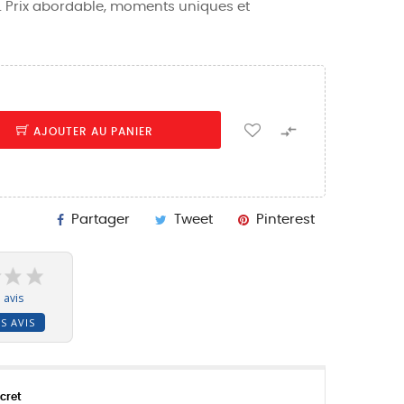
e. Prix abordable, moments uniques et

AJOUTER AU PANIER
Partager
Tweet
Pinterest
 avis
S AVIS
cret