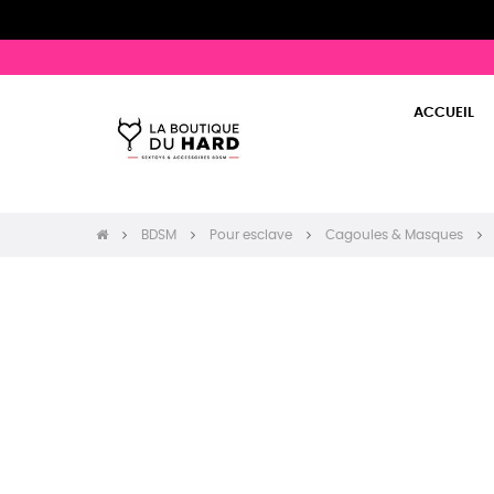
ACCUEIL
BDSM
Pour esclave
Cagoules & Masques