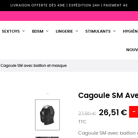
LIVRAISON OFFERTE DÈS 49€ | EXPÉDITION 24H | PAIEMENT 4X
SEXTOYS
BDSM
LINGERIE
STIMULANTS
HYGIÈNE
NOUV
Cagoule SM avec baillon et masque
Cagoule SM Ave
26,51 €
-
27,90 €
TTC
Cagoule SM avec baillon e