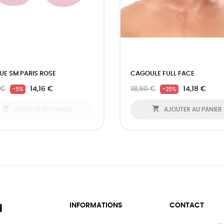
E SM PARIS ROSE
CAGOULE FULL FACE
 €
14,16 €
18,90 €
14,18 €
-5%
-25%


AJOUTER AU PANIER
AJOUTER AU PANIER
INFORMATIONS
CONTACT
d