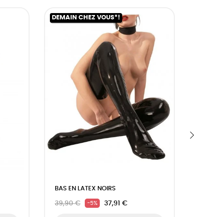
DEMAIN CHEZ VOUS*!
DEMAI
›
BAS EN LATEX NOIRS
EMBO
POMME
39,90 €
37,91 €
-5%
18,9