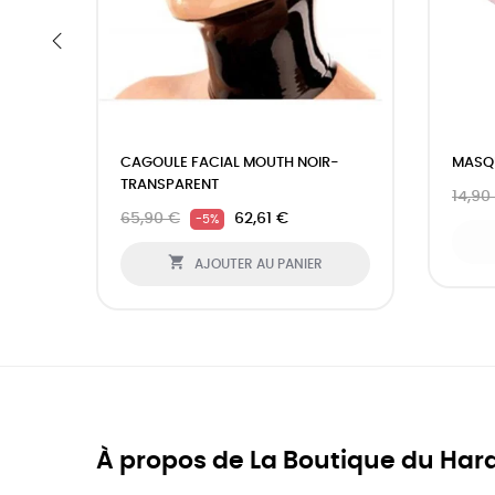
‹
CAGOULE FACIAL MOUTH NOIR-
MASQU
TRANSPARENT
14,90
65,90 €
62,61 €
-5%

AJOUTER AU PANIER
À propos de La Boutique du Har