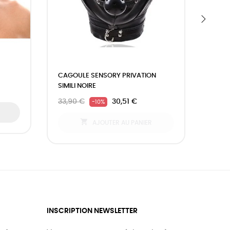
›
CAGOULE SENSORY PRIVATION
MASQ
SIMILI NOIRE
14,9
33,90 €
30,51 €
-10%

AJOUTER AU PANIER
INSCRIPTION NEWSLETTER