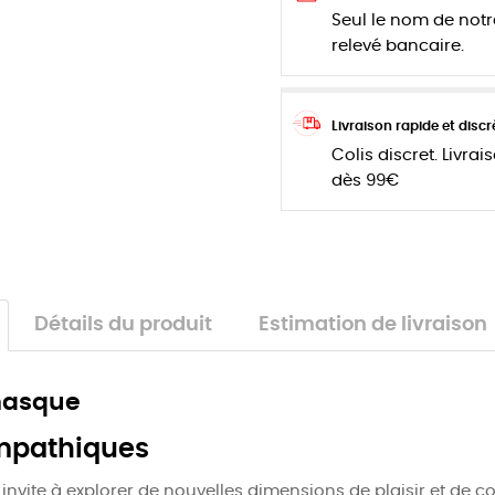
Seul le nom de notr
relevé bancaire.
Livraison rapide et discr
Colis discret. Livrai
dès 99€
Détails du produit
Estimation de livraison
masque
mpathiques
vite à explorer de nouvelles dimensions de plaisir et de co