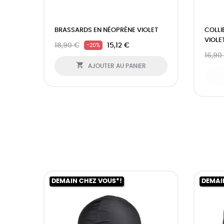
BRASSARDS EN NÉOPRÈNE VIOLET
COLLI
VIOLE
18,90 €
15,12 €
-20%
16,90

AJOUTER AU PANIER
DEMAIN CHEZ VOUS*!
DEMAI