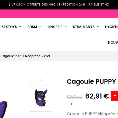
LIVRAISON OFFERTE DÈS 49€ | EXPÉDITION 24H | PAIEMENT 4X
SEXTOYS
BDSM
LINGERIE
STIMULANTS
HYGIÈNE
NOUV
Cagoule PUPPY Néoprène Violet
Cagoule PUPPY 
62,91 €
-
69,90 €
TTC
Cagoule PUPPY Néoprène V