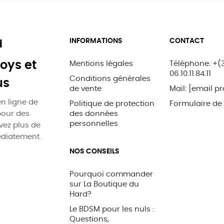
INFORMATIONS
CONTACT
d
oys et
Mentions légales
Téléphone: +(
06.10.11.84.11
Conditions générales
us
de vente
Mail:
[email pr
n ligne de
Politique de protection
Formulaire de
pour des
des données
personnelles
uvez plus de
édiatement.
NOS CONSEILS
Pourquoi commander
sur La Boutique du
Hard?
Le BDSM pour les nuls :
Questions,