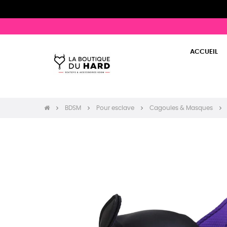
ACCUEIL
BDSM
Pour esclave
Cagoules & Masques