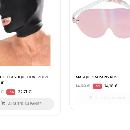
LE ÉLASTIQUE OUVERTURE
MASQUE SM PARIS ROSE
HE
14,90 €
14,16 €
-5%
 €
22,71 €
-5%

AJOUTER AU PANIER

AJOUTER AU PANIER