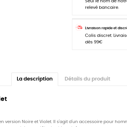
Seul le nom de notr
relevé bancaire.
Livraison rapide et discr
Colis discret. Livrai
dès 99€
La description
Détails du produit
let
 version Noire et Violet. Il s'agit d'un accessoire pour hom