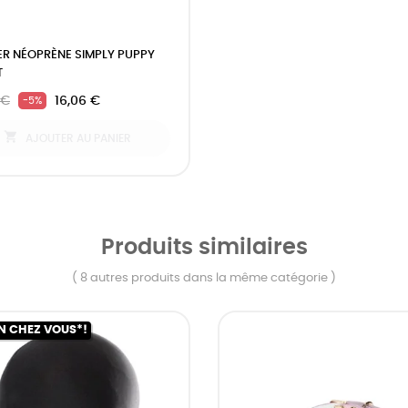
ER NÉOPRÈNE SIMPLY PUPPY
T
 €
16,06 €
-5%

AJOUTER AU PANIER
Produits similaires
( 8 autres produits dans la même catégorie )
N CHEZ VOUS*!