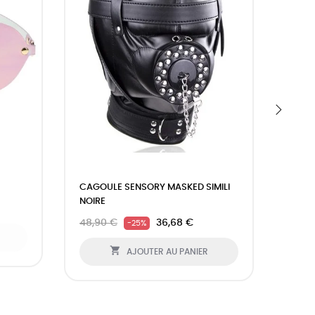
›
CAGOULE SENSORY MASKED SIMILI
MASQ
NOIRE
4,90
48,90 €
36,68 €
-25%

AJOUTER AU PANIER