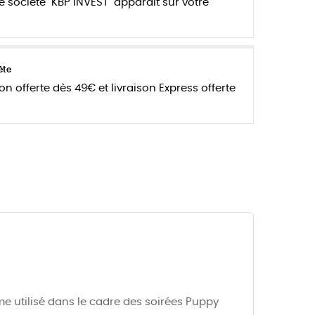
e société "KBP INVEST" apparait sur votre
ète
son offerte dès 49€ et livraison Express offerte
me utilisé dans le cadre des soirées Puppy