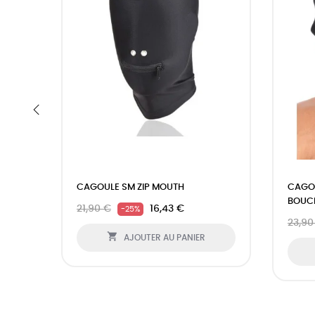
‹
CAGOULE SM ZIP MOUTH
CAGOU
BOUC
21,90 €
16,43 €
-25%
23,90

AJOUTER AU PANIER