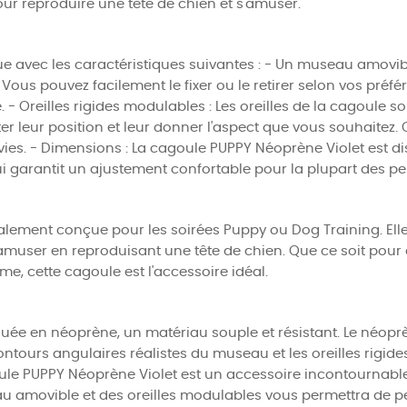
our reproduire une tête de chien et s'amuser.
e avec les caractéristiques suivantes : - Un museau amovib
 Vous pouvez facilement le fixer ou le retirer selon vos pré
 - Oreilles rigides modulables : Les oreilles de la cagoule 
uster leur position et leur donner l'aspect que vous souhaitez
ies. - Dimensions : La cagoule PUPPY Néoprène Violet est dis
 qui garantit un ajustement confortable pour la plupart des p
alement conçue pour les soirées Puppy ou Dog Training. El
amuser en reproduisant une tête de chien. Que ce soit pour 
me, cette cagoule est l'accessoire idéal.
uée en néoprène, un matériau souple et résistant. Le néoprè
contours angulaires réalistes du museau et les oreilles rigi
goule PUPPY Néoprène Violet est un accessoire incontournab
u amovible et des oreilles modulables vous permettra de p