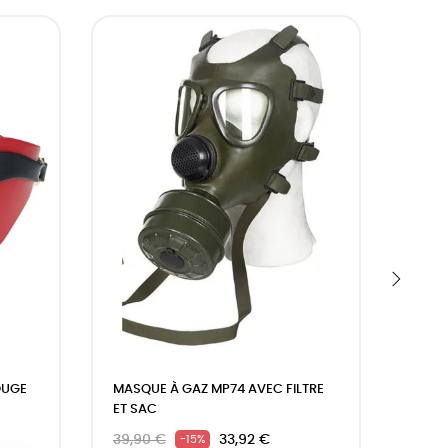
DEMAI
›
OUGE
MASQUE À GAZ MP74 AVEC FILTRE
CAGO
ET SAC
TRAN
39,90 €
33,92 €
65,9
-15%