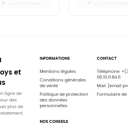


AJOUTER AU PANIER
AJOUTER AU PANIER
INFORMATIONS
CONTACT
d
oys et
Mentions légales
Téléphone: +(
06.10.11.84.11
Conditions générales
us
de vente
Mail:
[email pr
n ligne de
Politique de protection
Formulaire de
pour des
des données
personnelles
uvez plus de
édiatement.
NOS CONSEILS