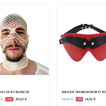
LE SICILY BLANCHE
MASQUE SM MILAN NOIR ET R
 €
20,61 €
14,90 €
14,16 €
-10%
-5%