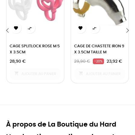




‹
›
CAGE SPLITLOCK ROSE M 5
CAGE DE CHASTETE IRON 9
X 3.5CM
X 3.5CM TAILLE M
28,90 €
29,90 €
23,92 €
-20%


AJOUTER AU PANIER
AJOUTER AU PANIER
À propos de La Boutique du Hard