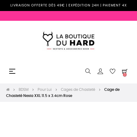
LIVRAISON OFFERTE DÈS 49€ | EXPÉDITION 24H | PAIEMENT 4X
Basculer
☰
0
la
navigation
BDSM
Pour Lui
Cages de Chasteté
Cage de
Chasteté Nexia XXL 11.5 x 3.4cm Rose