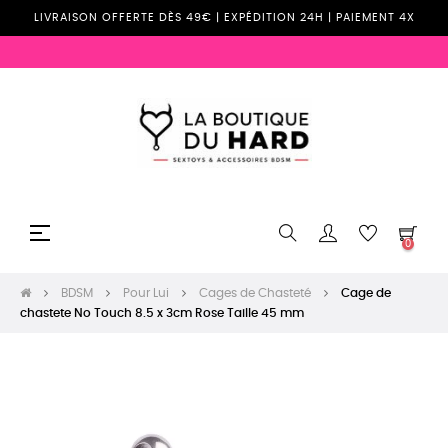
LIVRAISON OFFERTE DÈS 49€ | EXPÉDITION 24H | PAIEMENT 4X
Basculer
☰
0
la
navigation
BDSM
Pour Lui
Cages de Chasteté
Cage de
chastete No Touch 8.5 x 3cm Rose Taille 45 mm