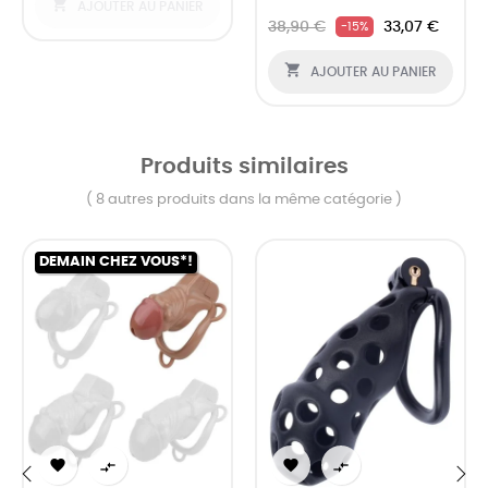

AJOUTER AU PANIER
38,90 €
33,07 €
-15%

AJOUTER AU PANIER
Produits similaires
( 8 autres produits dans la même catégorie )
DEMAIN CHEZ VOUS*!



