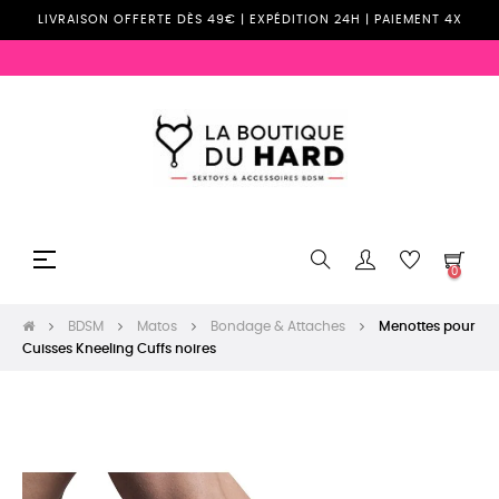
LIVRAISON OFFERTE DÈS 49€ | EXPÉDITION 24H | PAIEMENT 4X
Basculer
☰
0
la
navigation
BDSM
Matos
Bondage & Attaches
Menottes pour
Cuisses Kneeling Cuffs noires