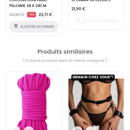
COUSSIN GONFLABLE
SPERMAX 60 GÉLULES
PILLOWIE 38 X 28CM
21,90 €
23,90 €
22,71 €
-5%

AJOUTER AU PANIER

AJOUTER AU PANIER
Produits similaires
( 8 autres produits dans la même catégorie )
DEMAIN CHEZ VOUS*!