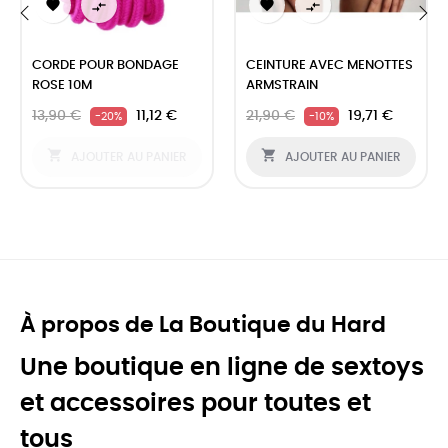




‹
›
CORDE POUR BONDAGE
CEINTURE AVEC MENOTTES
ROSE 10M
ARMSTRAIN
13,90 €
11,12 €
21,90 €
19,71 €
-20%
-10%


AJOUTER AU PANIER
AJOUTER AU PANIER
À propos de La Boutique du Hard
Une boutique en ligne de sextoys
et accessoires pour toutes et
tous