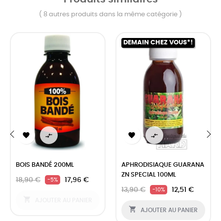
( 8 autres produits dans la même catégorie )
DEMAIN CHEZ VOUS*!




‹
›
BOIS BANDÉ 200ML
APHRODISIAQUE GUARANA
ZN SPECIAL 100ML
18,90 €
17,96 €
-5%
13,90 €
12,51 €
-10%

AJOUTER AU PANIER

AJOUTER AU PANIER