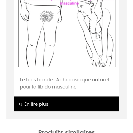
Le bois bandé : Aphrodisiaque naturel
pour la libido masculine
search
En lire plus
Produits similaires