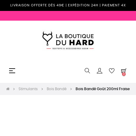
LIVRAISON OFFERTE DÈS 49€ | EXPÉDITION 24H | PAIEMENT 4X
Basculer
☰
0
la
navigation
Stimulants
Bois Bandé
Bois Bandé Goût 200ml Fraise