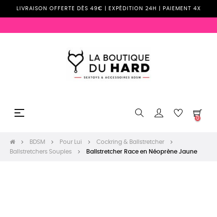
LIVRAISON OFFERTE DÈS 49€ | EXPÉDITION 24H | PAIEMENT 4X
Basculer
☰
0
la
navigation
BDSM
Pour Lui
Cockring & Ballstretcher
Ballstretchers Souples
Ballstretcher Race en Néoprène Jaune