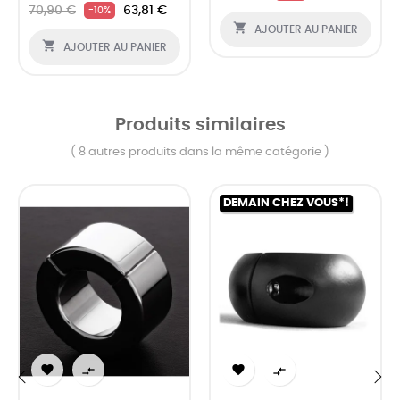
70,90 €
63,81 €
-10%

AJOUTER AU PANIER

AJOUTER AU PANIER
Produits similaires
( 8 autres produits dans la même catégorie )
DEMAIN CHEZ VOUS*!



