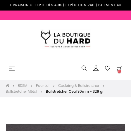
LIVRAISON OFFERTE DÈS 49€ | EXPÉDITION 24H | PAIEMENT 4X
Basculer
☰
0
la
navigation
BDSM
Pour Lui
Cockring & Ballstretcher
Ballstretcher Métal
Ballstretcher Oval 30mm - 329 gr