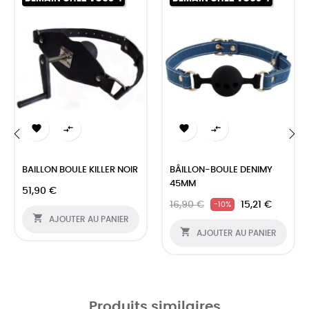




‹
›
BAILLON BOULE KILLER NOIR
BÂILLON-BOULE DENIMY
45MM
51,90 €
16,90 €
15,21 €
-10%

AJOUTER AU PANIER

AJOUTER AU PANIER
Produits similaires