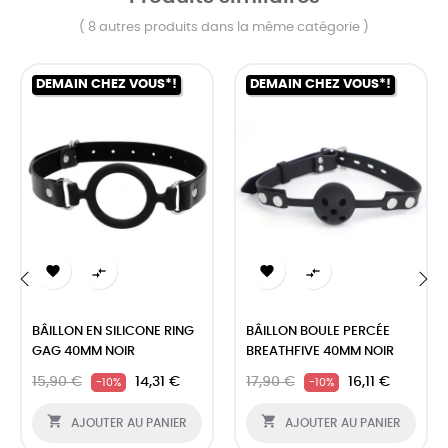
( 8 autres produits dans la même catégorie )
DEMAIN CHEZ VOUS*!
DEMAIN CHEZ VOUS*!




‹
›
BÂILLON EN SILICONE RING
BÂILLON BOULE PERCÉE
GAG 40MM NOIR
BREATHFIVE 40MM NOIR
15,90 €
14,31 €
17,90 €
16,11 €
-10%
-10%


AJOUTER AU PANIER
AJOUTER AU PANIER