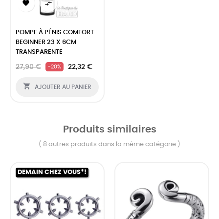


POMPE À PÉNIS COMFORT
BEGINNER 23 X 6CM
TRANSPARENTE
27,90 €
22,32 €
-20%

AJOUTER AU PANIER
Produits similaires
( 8 autres produits dans la même catégorie )
DEMAIN CHEZ VOUS*!