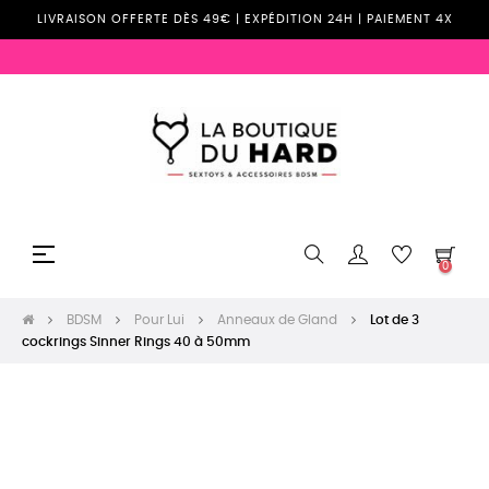
LIVRAISON OFFERTE DÈS 49€ | EXPÉDITION 24H | PAIEMENT 4X
Basculer
☰
0
la
navigation
BDSM
Pour Lui
Anneaux de Gland
Lot de 3
cockrings Sinner Rings 40 à 50mm