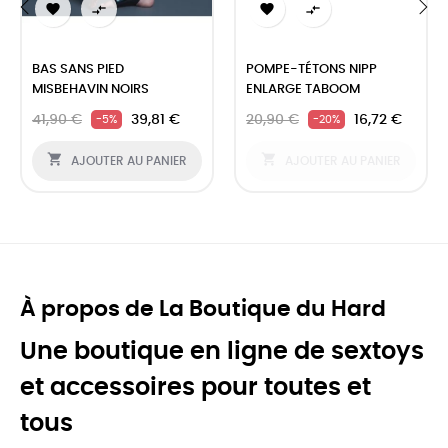




‹
›
BAS SANS PIED
POMPE-TÉTONS NIPP
MISBEHAVIN NOIRS
ENLARGE TABOOM
41,90 €
39,81 €
20,90 €
16,72 €
-5%
-20%


AJOUTER AU PANIER
AJOUTER AU PANIER
À propos de La Boutique du Hard
Une boutique en ligne de sextoys
et accessoires pour toutes et
tous