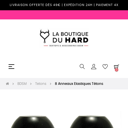
LIVRAISON OFFERTE DÈS 49€ | EXPÉDITION 24H | PAIEMENT 4X
Basculer
☰
0
la
navigation
BDSM
Tetons
8 Anneaux Elastiques Tétons