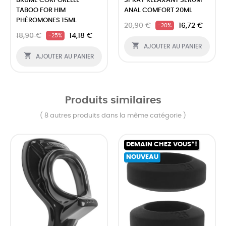
BRUME CORPORELLE
SPRAY RELAXANT SERUM
TABOO FOR HIM
ANAL COMFORT 20ML
PHÉROMONES 15ML
20,90 €
16,72 €
-20%
18,90 €
14,18 €
-25%

AJOUTER AU PANIER

AJOUTER AU PANIER
Produits similaires
( 8 autres produits dans la même catégorie )
DEMAIN CHEZ VOUS*!
NOUVEAU