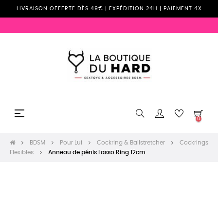
LIVRAISON OFFERTE DÈS 49€ | EXPÉDITION 24H | PAIEMENT 4X
Basculer
☰
0
la
navigation
BDSM
Pour Lui
Cockring & Ballstretcher
Cockrings
Flexibles
Anneau de pénis Lasso Ring 12cm